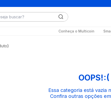
ja buscar?
Conheça o Multicoin
Smar
duto
OOPS!