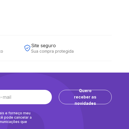
Site seguro
to
Sua compra protegida
Quero
receber as
novidades
ais e forneço meu
cê pode cancelar a
omunicações que