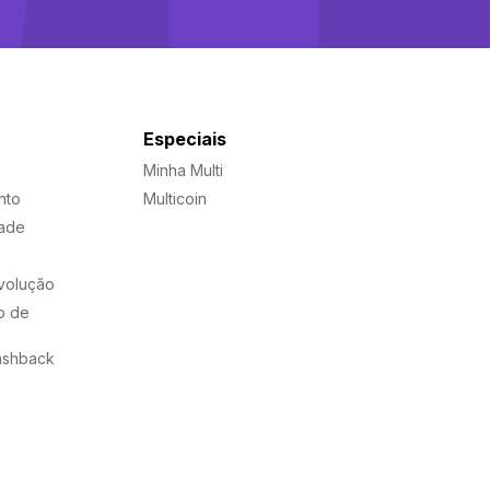
Especiais
Minha Multi
nto
Multicoin
dade
evolução
o de
ashback