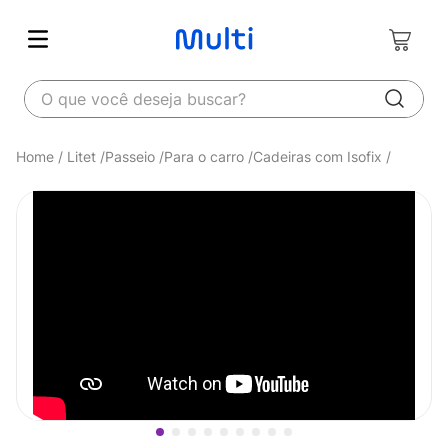
O que você deseja buscar?
Litet
Passeio
Para o carro
Cadeiras com Isofix