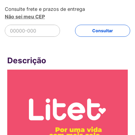
Não sei meu CEP
R$
439
,
92
Comprar
Em até
9
x
R$
48
,
88
sem juros