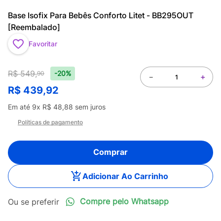
Base Isofix Para Bebês Conforto Litet - BB295OUT
[Reembalado]
Favoritar
R$
549
,
-20%
90
－
＋
R$
439
,
92
Em até
9
x
R$
48
,
88
sem juros
Políticas de pagamento
Comprar
Adicionar Ao Carrinho
Compre pelo Whatsapp