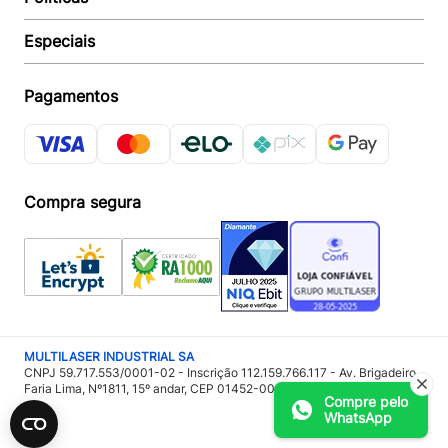
Acompanhar Entrega
Revendedor
Baixe o APP
Especiais
Política de Entrega
Seja um Revendedor
Política de Pagamento
Investidores
Minha Multi
Política de Privacidade
Pagamentos
Trabalhe conosco
Multicoin
Política de Garantia
Política Troca e Devolução
Responsabilidade Ambiental:
Política de Proteção de Dados
Sustentabilidade
Regulamento de Cashback
Compra segura
Acessoria de Imprensa:
Imprensa
MULTILASER INDUSTRIAL SA
CNPJ 59.717.553/0001-02 - Inscrição 112.159.766.117 - Av. Brigadeiro
Faria Lima, Nº1811, 15º andar, CEP 01452-001 - São Paulo – SP
Compre pelo
WhatsApp