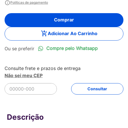
Políticas de pagamento
Comprar
Adicionar Ao Carrinho
Compre pelo Whatsapp
Não sei meu CEP
R$
239
,
90
Comprar
Em até
5
x
R$
47
,
98
sem juros