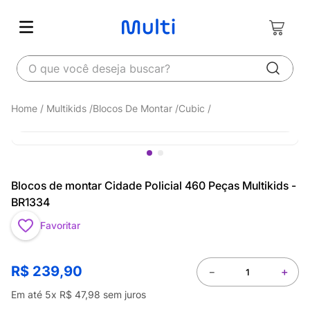
O que você deseja buscar?
Multikids
Blocos De Montar
Cubic
Blocos de montar Cidade Policial 460 Peças Multikids -
BR1334
Favoritar
R$
239
,
90
－
＋
Em até
5
x
R$
47
,
98
sem juros