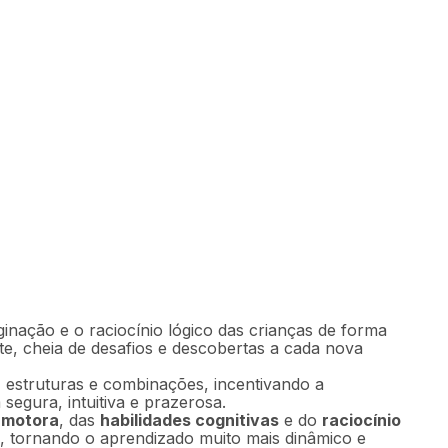
2
Comprar
50
,
64
sem juros
ginação e o raciocínio lógico das crianças de forma
te, cheia de desafios e descobertas a cada nova
 estruturas e combinações, incentivando a
segura, intuitiva e prazerosa.
 motora
, das
habilidades cognitivas
e do
raciocínio
o, tornando o aprendizado muito mais dinâmico e