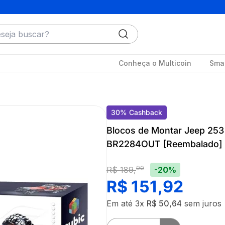
ja buscar?
Conheça o Multicoin
Smar
30
%
Cashback
Blocos de Montar Jeep 253 
BR2284OUT [Reembalado]
90
-20%
R$
189
,
R$
151
,
92
Em até
3
x
R$
50
,
64
sem juros