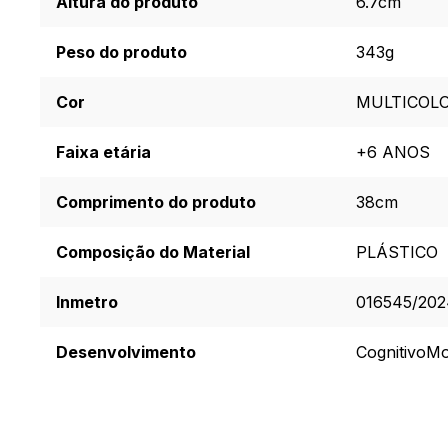
Altura do produto
6.7cm
Peso do produto
343g
Cor
MULTICOL
Faixa etária
+6 ANOS
Comprimento do produto
38cm
Composição do Material
PLÁSTICO
Inmetro
016545/202
Desenvolvimento
Cognitivo
Mo