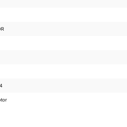
OR
4
tor