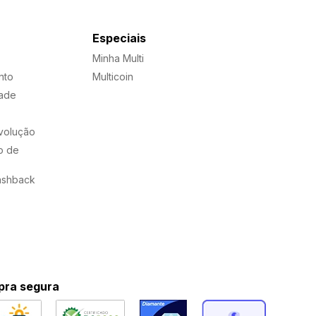
Especiais
Minha Multi
nto
Multicoin
dade
evolução
o de
ashback
ra segura