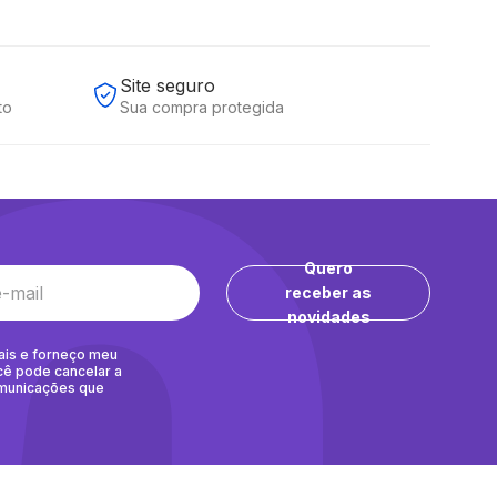
Site seguro
to
Sua compra protegida
Quero
receber as
novidades
ais e forneço meu
cê pode cancelar a
omunicações que