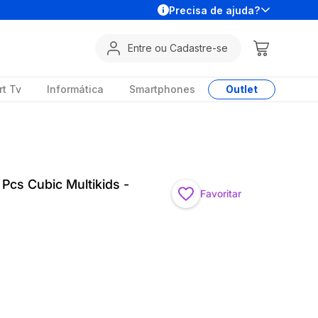
Precisa de ajuda?
Entre ou Cadastre-se
t Tv
Informática
Smartphones
Outlet
Pcs Cubic Multikids -
Favoritar