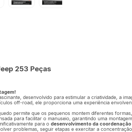
R$
151
,
9
Multikids -
Em até
3
x
R$
Jeep 253 Peças
Descrição
Ficha técnica
ntagem!
cinante, desenvolvido para estimular a criatividade, a ima
ículos off-road, ele proporciona uma experiência envolven
nquedo permite que os pequenos montem diferentes formas,
nsada para facilitar o manuseio, garantindo uma montagem 
gnificativamente para o
desenvolvimento da coordenação
olver problemas, seguir etapas e exercitar a concentraçã