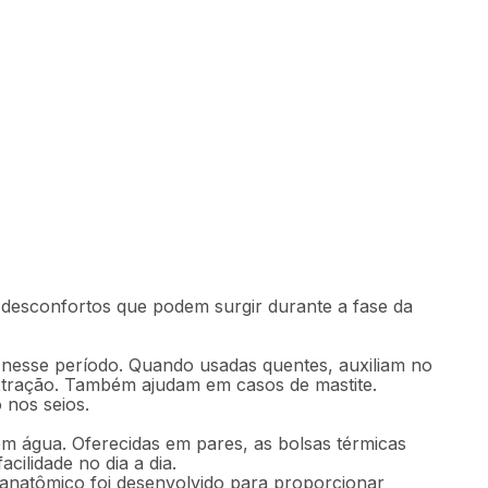
Indisponível
s desconfortos que podem surgir durante a fase da
 nesse período. Quando usadas quentes, auxiliam no
 extração. Também ajudam em casos de mastite.
 nos seios.
om água. Oferecidas em pares, as bolsas térmicas
cilidade no dia a dia.
 anatômico foi desenvolvido para proporcionar