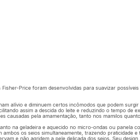
ials Fisher-Price -
s Fisher-Price foram desenvolvidas para suavizar possívei
Descrição
Ficha técnica
onam alívio e diminuem certos incômodos que podem surgir
cilitando assim a descida do leite e reduzindo o tempo de
res causadas pela amamentação, tanto nos mamilos quanto
 quanto na geladeira e aquecido no micro-ondas ou panela c
 ambos os seios simultaneamente, trazendo praticidade e fa
rvam e não agridem a pele delicada dos seios. Seu design