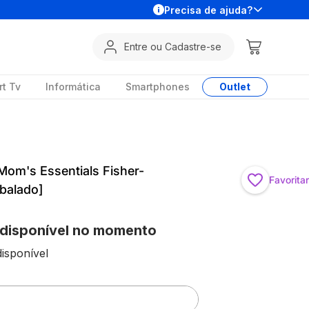
Precisa de ajuda?
Entre ou Cadastre-se
t Tv
Informática
Smartphones
Outlet
Mom's Essentials Fisher-
Favoritar
balado]
 disponível no momento
isponível