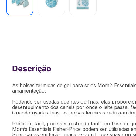
Bolsa Térmica para Seios Mom's Essent
BB1059OUT [Reembalado]
As bolsas térmicas de gel para seios Mom’s Essential
amamentação.
Podendo ser usadas quentes ou frias, elas proporci
desentupimento dos canais por onde o leite passa, fa
Quando usadas frias, as bolsas térmicas reduzem do
Prático e fácil, pode ser resfriado tanto no freezer
Mom’s Essentials Fisher-Price podem ser utilizadas em
Suas capas em tecido macio e com toque suave prese