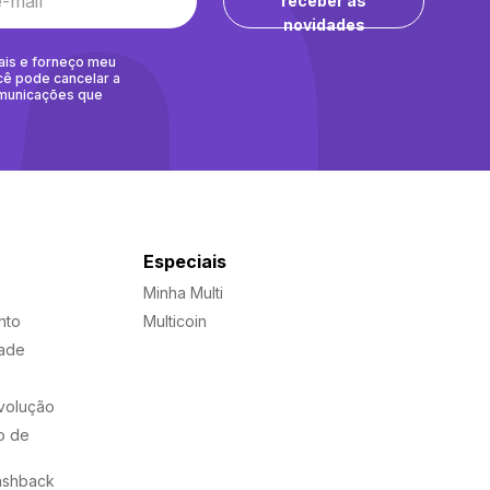
receber as
novidades
ais e forneço meu
cê pode cancelar a
omunicações que
Especiais
Minha Multi
nto
Multicoin
dade
evolução
o de
ashback