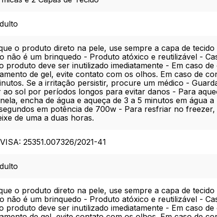
dulto
ue o produto direto na pele, use sempre a capa de tecido
o não é um brinquedo - Produto atóxico e reutilizável - C
o produto deve ser inutilizado imediatamente - Em caso de
amento de gel, evite contato com os olhos. Em caso de co
nutos. Se a irritação persistir, procure um médico - Guard
 ao sol por períodos longos para evitar danos - Para aqu
nela, encha de água e aqueça de 3 a 5 minutos em água a
segundos em potência de 700w - Para resfriar no freezer, d
deixe de uma a duas horas.
NVISA: 25351.007326/2021-41
dulto
ue o produto direto na pele, use sempre a capa de tecido
o não é um brinquedo - Produto atóxico e reutilizável - C
o produto deve ser inutilizado imediatamente - Em caso de
amento de gel, evite contato com os olhos. Em caso de co