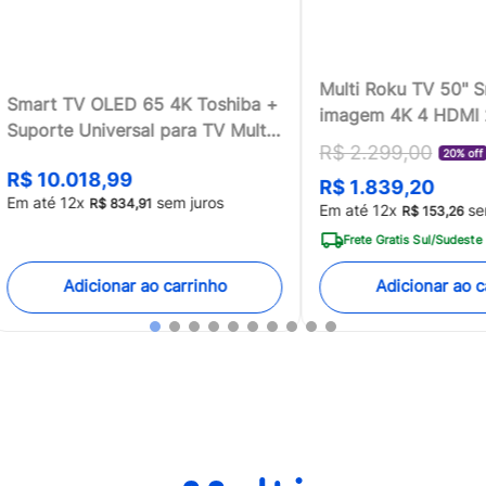
Multi Roku TV 50" 
Smart TV OLED 65 4K Toshiba +
imagem 4K 4 HDMI
Suporte Universal para TV Multi
compatível com Ale
R$
2
.
299
,
00
13 a 100 - TB018MK2
20% off
Home - TL059MOU
R$
10
.
018
,
99
R$
1
.
839
,
20
[Reembalado]
Em até
12
x
sem juros
R$
834
,
91
Em até
12
x
se
R$
153
,
26
Frete Gratis Sul/Sudeste
Adicionar ao carrinho
Adicionar ao c