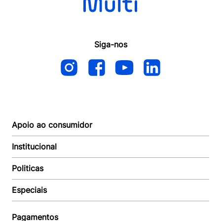
Siga-nos
Apoio ao consumidor
Institucional
Autoatendimento
Suporte e reparo
Politicas
Quem somos
Acompanhar Entrega
Revendedor
Baixe o APP
Especiais
Política de Entrega
Seja um Revendedor
Política de Pagamento
Investidores
Minha Multi
Política de Privacidade
Pagamentos
Trabalhe conosco