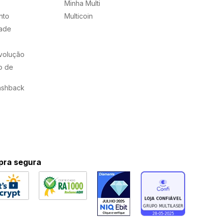
Minha Multi
nto
Multicoin
dade
evolução
o de
ashback
ra segura