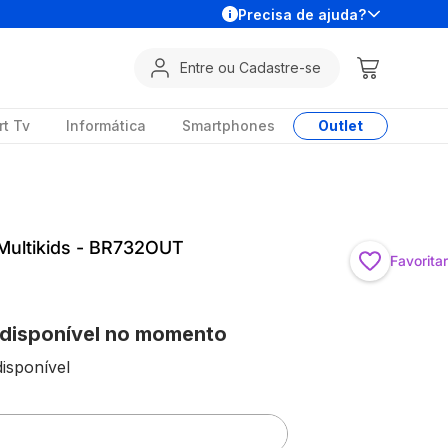
Precisa de ajuda?
Entre ou Cadastre-se
t Tv
Informática
Smartphones
Outlet
ultikids - BR732OUT
Favoritar
 disponível no momento
isponível