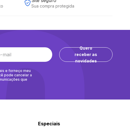
Site seguro
to
Sua compra protegida
Quero
receber as
novidades
ais e forneço meu
cê pode cancelar a
omunicações que
Especiais