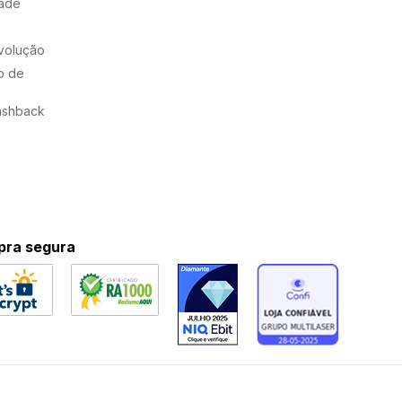
dade
evolução
o de
ashback
ra segura