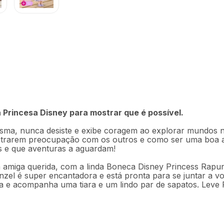
R$
349
,
9
punzel Multikids -
Em até
7
x
R$
Princesa Disney para mostrar que é possível.
Descrição
Ficha técnica
esma, nunca desiste e exibe coragem ao explorar mundos 
nstrarem preocupação com os outros e como ser uma boa 
s e que aventuras a aguardam!
amiga querida, com a linda Boneca Disney Princess Rapunz
nzel é super encantadora e está pronta para se juntar a v
tura e acompanha uma tiara e um lindo par de sapatos. Lev