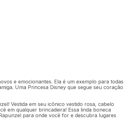
0
Comprar
49
,
98
sem juros
novos e emocionantes. Ela é um exemplo para todas
amiga. Uma Princesa Disney que segue seu coração
el! Vestida em seu icônico vestido rosa, cabelo
ocê em qualquer brincadeira! Essa linda boneca
e Rapunzel para onde você for e descubra lugares