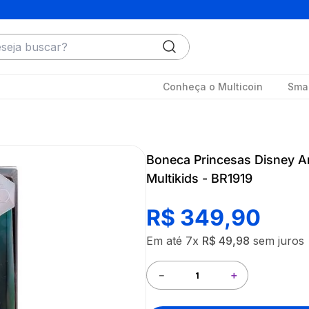
ja buscar?
Conheça o Multicoin
Smar
Boneca Princesas Disney Ar
Multikids - BR1919
R$
349
,
90
Em até
7
x
R$
49
,
98
sem juros
－
＋