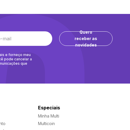
Quero
receber as
novidades
ais e forneço meu
cê pode cancelar a
omunicações que
Especiais
Minha Multi
nto
Multicoin