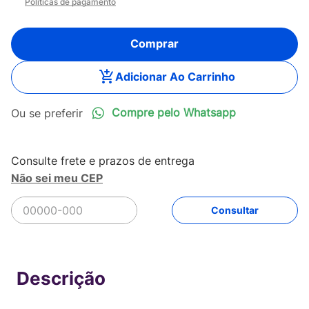
Políticas de pagamento
Comprar
Adicionar Ao Carrinho
Compre pelo Whatsapp
Não sei meu CEP
R$
129
,
90
Comprar
Em até
2
x
R$
64
,
95
sem juros