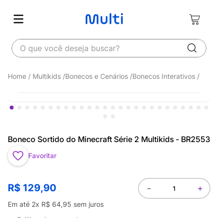
O que você deseja buscar?
Multikids
Bonecos e Cenários
Bonecos Interativos
Boneco Sortido do Minecraft Série 2 Multikids - BR2553
Favoritar
R$
129
,
90
－
＋
Em até
2
x
R$
64
,
95
sem juros