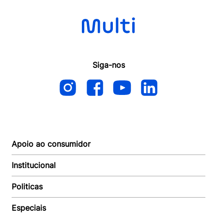
Siga-nos
Apoio ao consumidor
Institucional
Autoatendimento
Suporte e reparo
Politicas
Quem somos
Acompanhar Entrega
Revendedor
Baixe o APP
Especiais
Política de Entrega
Seja um Revendedor