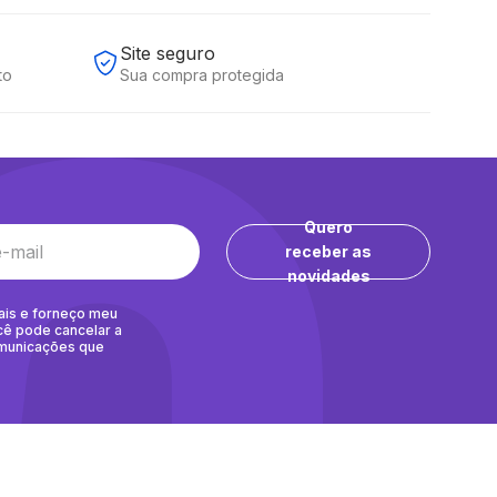
Site seguro
to
Sua compra protegida
Quero
receber as
novidades
ais e forneço meu
cê pode cancelar a
omunicações que