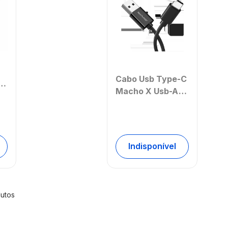
Cabo Usb Type-C
Macho X Usb-A
m
Macho 1.2Cm
Multilaser -
al
WI349OUT
e
[Reembalado]
 -
Indisponível
utos