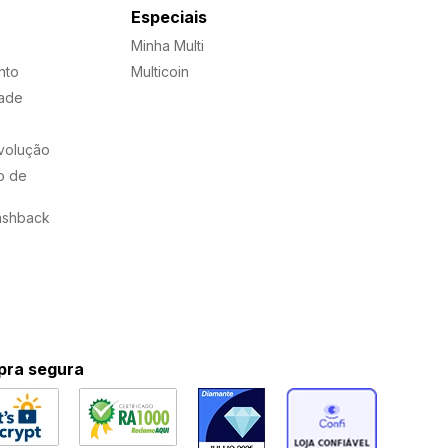
Especiais
Minha Multi
nto
Multicoin
dade
evolução
o de
ashback
ra segura