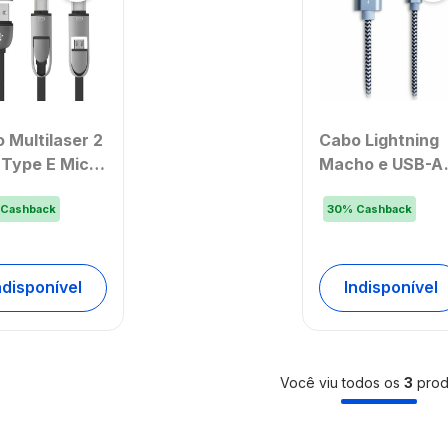
 Multilaser 2
Cabo Lightning
 Type E Micro
Macho e USB-A
1,5M Preto -
para iPhone co
50OUT
Cashback
Cabo de 1,5
30
%
Cashback
mbalado]
Metros e Materi
em Nylon Preto 
Cinza Multilaser
ndisponível
Indisponível
WI343OUT
[Reembalado]
Você viu todos os
3
prod