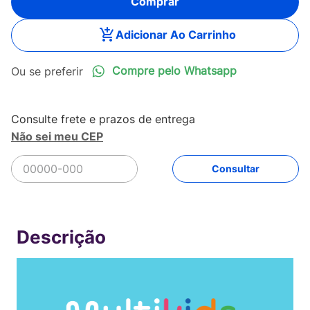
Comprar
Adicionar Ao Carrinho
Compre pelo Whatsapp
Não sei meu CEP
R$
191
,
92
Comprar
Em até
4
x
R$
47
,
98
sem juros