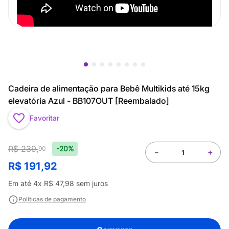
Cadeira de alimentação para Bebê Multikids até 15kg
elevatória Azul - BB107OUT [Reembalado]
Favoritar
R$
239
,
-20%
90
－
＋
R$
191
,
92
Em até
4
x
R$
47
,
98
sem juros
Políticas de pagamento