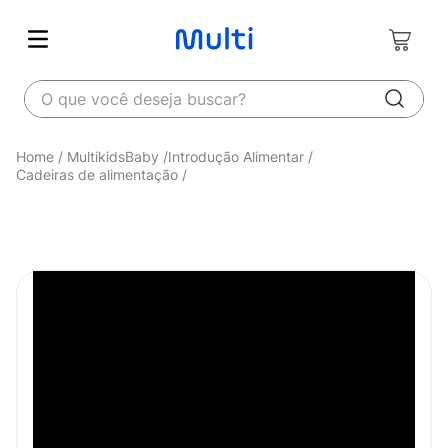
O que você deseja buscar?
MultikidsBaby
Introdução Alimentar
Cadeiras de alimentação