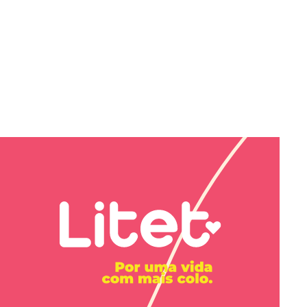
2
Comprar
81
,
32
sem juros
 do
uto