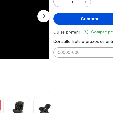
－
＋
Comprar
Compre pe