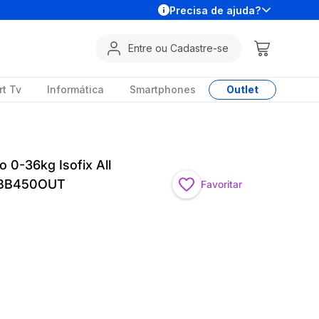
Precisa de ajuda?
Entre ou Cadastre-se
t Tv
Informática
Smartphones
Outlet
ro 0-36kg Isofix All
 - BB450OUT
Favoritar