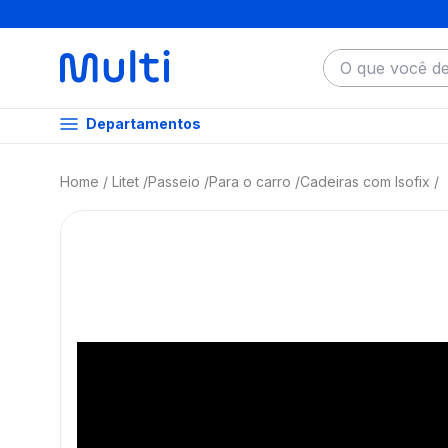
O que você dese
Departamentos
Litet
Passeio
Para o carro
Cadeiras com Isofix