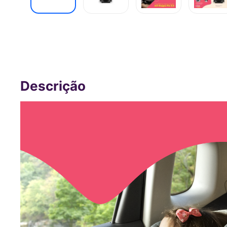
Cadeirinha infantil para carro 0-36kg I
Preta Litet - BB450OUT [Reembalado]
Des