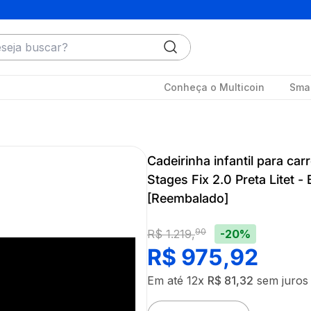
ja buscar?
Conheça o Multicoin
Smar
Cadeirinha infantil para car
Stages Fix 2.0 Preta Litet
[Reembalado]
90
-20%
R$
1
.
219
,
R$
975
,
92
Em até
12
x
R$
81
,
32
sem juros