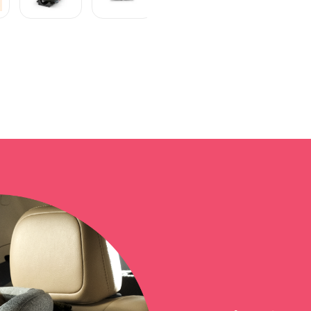
R$
975
,
9
sofix All Stages Fix 2.0
Em até
12
x
R$
Vídeo
crição
Ficha técnica
prod