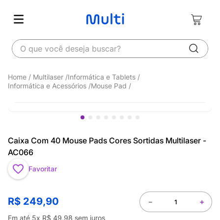
O que você deseja buscar?
Multilaser
Informática e Tablets
Informática e Acessórios
Mouse Pad
Caixa Com 40 Mouse Pads Cores Sortidas Multilaser -
AC066
Favoritar
R$
249
,
90
－
＋
Em até
5
x
R$
49
,
98
sem juros