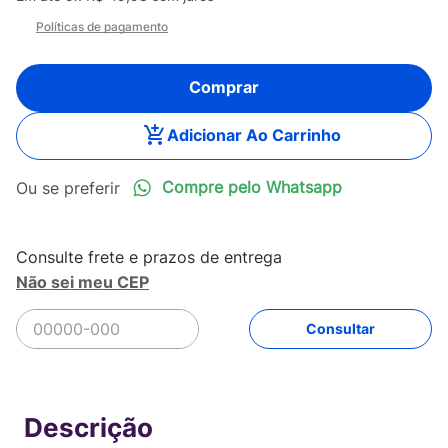
Políticas de pagamento
Comprar
Adicionar Ao Carrinho
Compre pelo Whatsapp
Não sei meu CEP
R$
249
,
90
Comprar
Em até
5
x
R$
49
,
98
sem juros