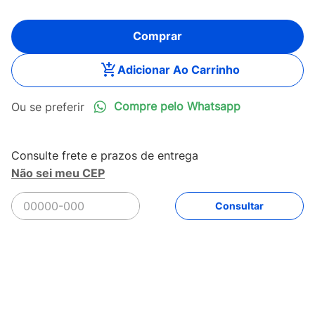
Comprar
Adicionar Ao Carrinho
Compre pelo Whatsapp
Não sei meu CEP
R$
2
.
197
,
99
Comprar
Em até
12
x
R$
183
,
16
sem juros