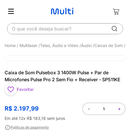
O que você deseja buscar?
Multilaser
Telas, Áudio e Vídeo
Áudio
Caixas de Som
Caixa de Som Pulsebox 3 1400W Pulse + Par de
Microfones Pulse Pro 2 Sem Fio + Receiver - SP511KE
Favoritar
R$
2
.
197
,
99
－
＋
Em até
12
x
R$
183
,
16
sem juros
Políticas de pagamento