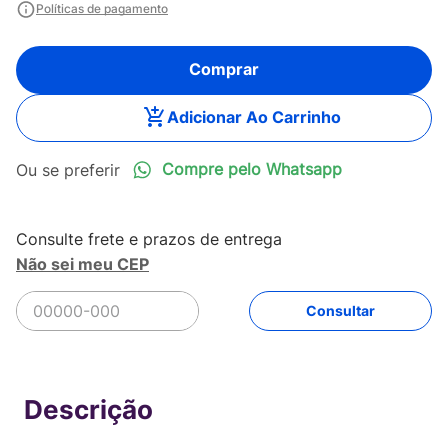
Políticas de pagamento
Comprar
Adicionar Ao Carrinho
Compre pelo Whatsapp
Não sei meu CEP
R$
139
,
90
Comprar
Em até
3
x
R$
46
,
63
sem juros