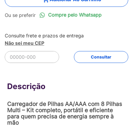
Compre pelo Whatsapp
Não sei meu CEP
R$
149
,
90
Comprar
Em até
3
x
R$
49
,
96
sem juros
Carregador de Pilhas AA/AAA com 8 Pilhas
Multi – Kit completo, portátil e eficiente
para quem precisa de energia sempre à
mão