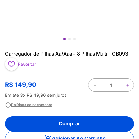
Carregador de Pilhas Aa/Aaa+ 8 Pilhas Multi - CB093
Favoritar
R$
149
,
90
－
＋
Em até
3
x
R$
49
,
96
sem juros
Políticas de pagamento
Comprar
Adicionar Ao Carrinho