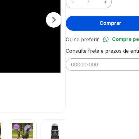
－
＋
Comprar
Compre pe