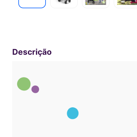
Carrinho de passeio para bebê Multiki
Moises Beyond Cinza - BB429OUT [R
Des