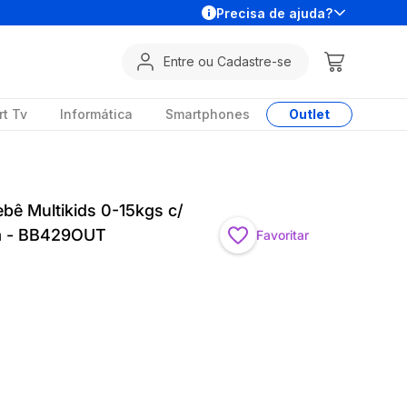
Precisa de ajuda?
Entre ou Cadastre-se
t Tv
Informática
Smartphones
Outlet
ebê Multikids 0-15kgs c/
a - BB429OUT
Favoritar