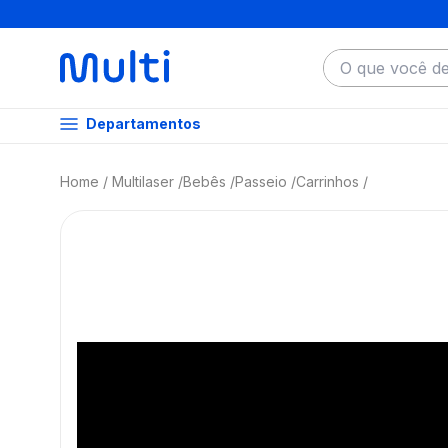
O que você dese
Departamentos
Multilaser
Bebês
Passeio
Carrinhos