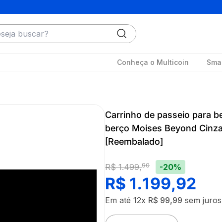
ja buscar?
Conheça o Multicoin
Smar
Carrinho de passeio para b
berço Moises Beyond Cinz
[Reembalado]
90
-20%
R$
1
.
499
,
R$
1
.
199
,
92
Em até
12
x
R$
99
,
99
sem juros