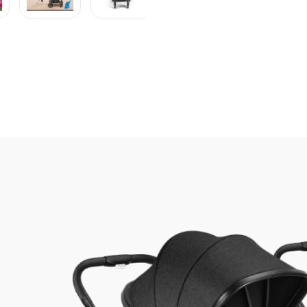
R$
1
.
199
,
ds 0-15kgs c/ berço
eembalado]
Em até
12
x
R$
Vídeo
crição
Ficha técnica
prod