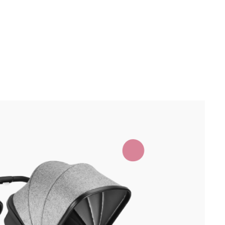
92
Comprar
99
,
99
sem juros
 do
uto