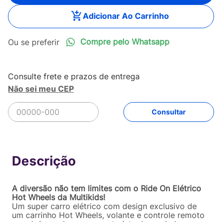
Adicionar Ao Carrinho
Compre pelo Whatsapp
Não sei meu CEP
R$
2
.
399
,
92
Comprar
Em até
12
x
R$
199
,
99
sem juros
A diversão não tem limites com o Ride On Elétrico
Hot Wheels da Multikids!
Um super carro elétrico com design exclusivo de
um carrinho Hot Wheels, volante e controle remoto