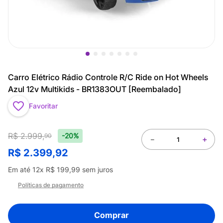
Carro Elétrico Rádio Controle R/C Ride on Hot Wheels
Azul 12v Multikids - BR1383OUT [Reembalado]
Favoritar
R$
2
.
999
,
-20%
90
－
＋
R$
2
.
399
,
92
Em até
12
x
R$
199
,
99
sem juros
Políticas de pagamento
Comprar