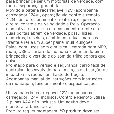
para brincar de ser um motorista de verdade, com
toda a segurança garantida!
Movido a bateria recarregável 12V (acompanha
carregador 124V), operação via controle remoto
4.2G com direcionamento frente, ré, esquerda,
direita, controle de velocidade e freio. Operação
manual via carro com direcionamento frente e ré.
Suas portas abrem de verdade, possui luzes
dianteiras, traseiras, câmbio com duas marchas
(frente e ré) e um super painel multi-funções!
Painel com luzes, som e música - entrada para MP3,
rádio, USB e cartão de memória - permitindo uma
brincadeira divertida e ao som da trilha sonora que
quiser.
Projetado para diversão e segurança: carro fácil de
controlar, desenvolvido para crianças e absorção de
impacto nas rodas com haste de tração.
Acompanha manual de instruções com instruções
de montagem, funcionamento e especificações.
Utiliza bateria recarregável 12V (acompanha
carregador 124V) inclusos. Controle Remoto utiliza
2 pilhas AAA não inclusas. Um adulto deve
monitorar a brincadeira.
Produto requer montagem.
*O produto deve ser