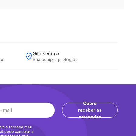
Site seguro
to
Sua compra protegida
Quero
receber as
novidades
ais e forneço meu
cê pode cancelar a