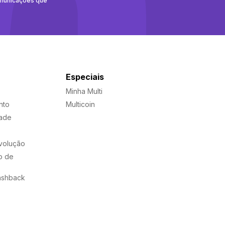
omunicações que
Especiais
Minha Multi
nto
Multicoin
dade
evolução
o de
ashback