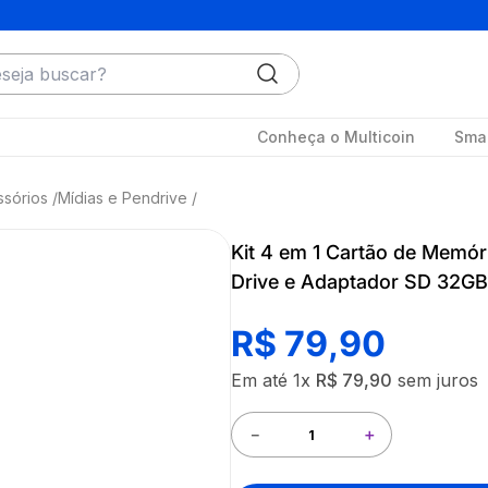
ja buscar?
Conheça o Multicoin
Smar
ssórios
Mídias e Pendrive
Kit 4 em 1 Cartão de Memór
Drive e Adaptador SD 32GB 
R$
79
,
90
Em até
1
x
R$
79
,
90
sem juros
－
＋