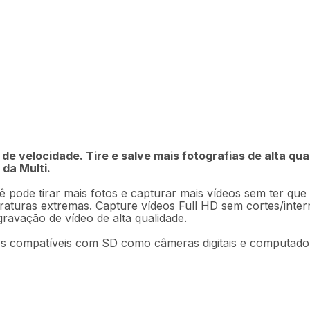
R$
79
,
9
dor USB Dual Drive e
Em até
1
x
R$
de velocidade. Tire e salve mais fotografias de alta qu
da Multi.
Descrição
Ficha técnica
ode tirar mais fotos e capturar mais vídeos sem ter que 
raturas extremas. Capture vídeos Full HD sem cortes/int
gravação de vídeo de alta qualidade.
vos compatíveis com SD como câmeras digitais e computado