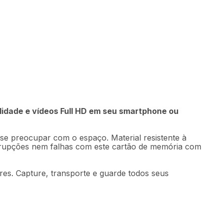
0
Comprar
79
,
90
sem juros
alidade e vídeos Full HD em seu smartphone ou
se preocupar com o espaço. Material resistente à
errupções nem falhas com este cartão de memória com
res. Capture, transporte e guarde todos seus