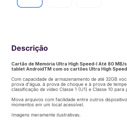
Kit 4 em 1 Cartão de Memória, Adapta
Adaptador SD 32GB Multi - MC151
Cartão de Memória Ultra High Speed-I Até 80 MB/s 
tablet AndroidTM com os cartões Ultra High Speed 
Com capacidade de armazenamento de até 32GB você p
prova d'água. à prova de choque e à prova de tempe
classificação de vídeo Classe 1 (U1) e Classe 10 para 
Mova arquivos com facilidade entre outros dispositi
momentos em um local acessível.
Imagens meramente ilustrativas.