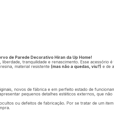
R$
119
,
9
p Home - UD370OUT
Em até
2
x
R$
ervo de Parede Decorativo Hiran da Up Home!
liberdade, tranquilidade e renascimento. Esse acessório é 
Descrição
Ficha técnica
iresina, material resistente
(mas não a quedas, viu?)
e de a
ginais, novos de fábrica e em perfeito estado de funciona
 apresentar pequenos detalhes estéticos externos, que nã
ocultos ou defeitos de fabricação. Por se tratar de um ite
mpra.