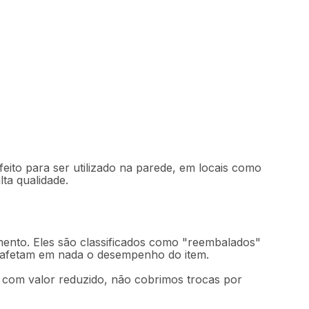
2
Comprar
59
,
96
sem juros
feito para ser utilizado na parede, em locais como
lta qualidade.
mento. Eles são classificados como "reembalados"
o afetam em nada o desempenho do item.
m com valor reduzido, não cobrimos trocas por