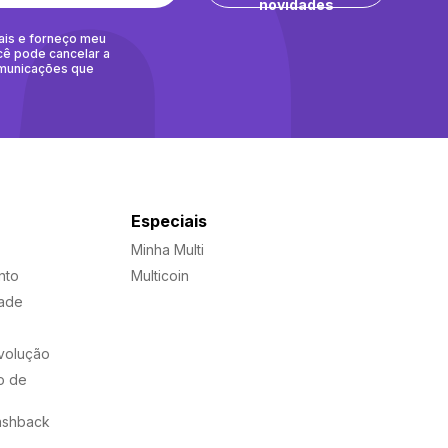
novidades
ais e forneço meu
cê pode cancelar a
omunicações que
Especiais
Minha Multi
nto
Multicoin
dade
evolução
o de
ashback