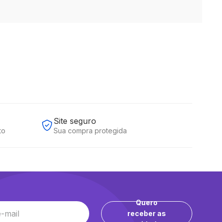
Site seguro
to
Sua compra protegida
Quero
receber as