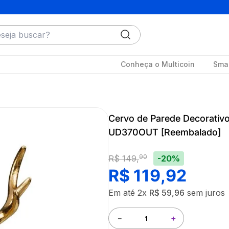
ja buscar?
Conheça o Multicoin
Smar
Cervo de Parede Decorativ
UD370OUT [Reembalado]
90
-20%
R$
149
,
R$
119
,
92
Em até
2
x
R$
59
,
96
sem juros
－
＋