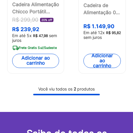
Cadeira Alimentação
Cadeira de
Chicco Portátil
Alimentação 0-
Pocket Snack
40Kg Zest Plus
R$
299
,
90
20% off
Vermelha -
R$
1
.
149
,
90
Cinza Chicco -
R$
239
,
92
Em até
12
x
4079340850000OUT
R$
95
,
82
8087152800000
Em até
5
x
sem
R$
47
,
98
sem juros
[Reembalado]
juros
Frete Gratis Sul/Sudeste
Adicionar
Adicionar ao
ao
carrinho
carrinho
Você viu todos os
2
produtos