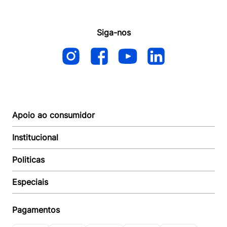
Siga-nos
Apoio ao consumidor
Institucional
Autoatendimento
Suporte e reparo
Politicas
Quem somos
Acompanhar Entrega
Revendedor
Baixe o APP
Especiais
Política de Entrega
Seja um Revendedor
Política de Pagamento
Investidores
Minha Multi
Política de Privacidade
Pagamentos
Trabalhe conosco
Multicoin
Política de Garantia