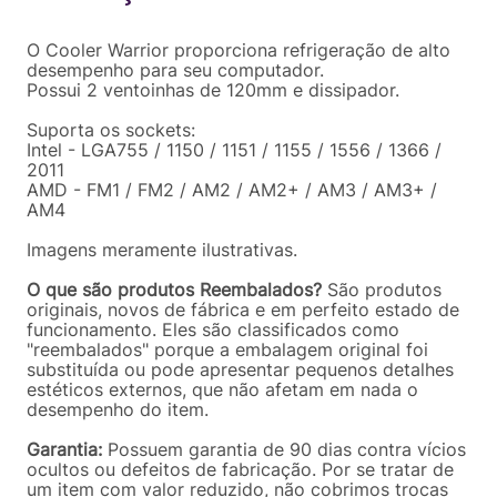
Em até
7
x
R$
45
,
60
sem juros
O Cooler Warrior proporciona refrigeração de alto
desempenho para seu computador.
Possui 2 ventoinhas de 120mm e dissipador.
Suporta os sockets:
Intel - LGA755 / 1150 / 1151 / 1155 / 1556 / 1366 /
2011
AMD - FM1 / FM2 / AM2 / AM2+ / AM3 / AM3+ /
AM4
Imagens meramente ilustrativas.
O que são produtos Reembalados?
São produtos
originais, novos de fábrica e em perfeito estado de
funcionamento. Eles são classificados como
"reembalados" porque a embalagem original foi
substituída ou pode apresentar pequenos detalhes
estéticos externos, que não afetam em nada o
desempenho do item.
Garantia:
Possuem garantia de 90 dias contra vícios
ocultos ou defeitos de fabricação. Por se tratar de
um item com valor reduzido, não cobrimos trocas