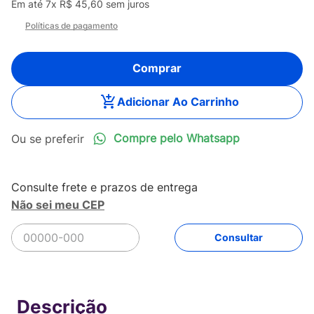
Em até
7
x
R$
45
,
60
sem juros
Políticas de pagamento
Comprar
Adicionar Ao Carrinho
Compre pelo Whatsapp
Não sei meu CEP
R$
319
,
20
Comprar