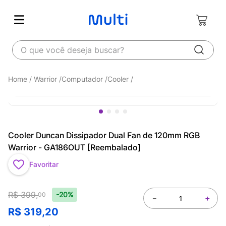
O que você deseja buscar?
Warrior
Computador
Cooler
Cooler Duncan Dissipador Dual Fan de 120mm RGB
Warrior - GA186OUT [Reembalado]
Favoritar
R$
399
,
-20%
00
－
＋
R$
319
,
20