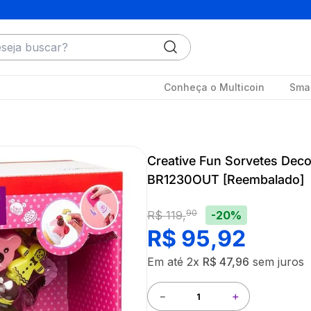
ja buscar?
Conheça o Multicoin
Smar
Creative Fun Sorvetes Deco
BR1230OUT [Reembalado]
90
-20%
R$
119
,
R$
95
,
92
Em até
2
x
R$
47
,
96
sem juros
－
＋