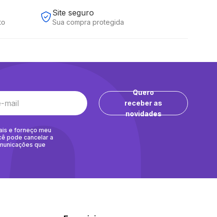
Site seguro
to
Sua compra protegida
Quero
receber as
novidades
ais e forneço meu
cê pode cancelar a
omunicações que