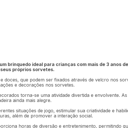
R$
95
,
92
tikids - BR1230OUT
Em até
2
x
R$
m brinquedo ideal para crianças com mais de 3 anos de i
 seus próprios sorvetes.
Descrição
Ficha técnica
 e doces, que podem ser fixados através de velcro nos sor
inações e decorações nos sorvetes.
corados torna-se uma atividade divertida e envolvente. As
eira ainda mais alegre.
ntes situações de jogo, estimular sua criatividade e habil
ras, além de promover a interação social.
orciona horas de diversão e entretenimento, permitindo que