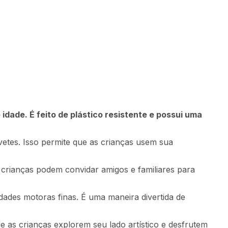
Comprar
47
,
96
sem juros
dade. É feito de plástico resistente e possui uma
vetes. Isso permite que as crianças usem sua
 crianças podem convidar amigos e familiares para
idades motoras finas. É uma maneira divertida de
 as crianças explorem seu lado artístico e desfrutem