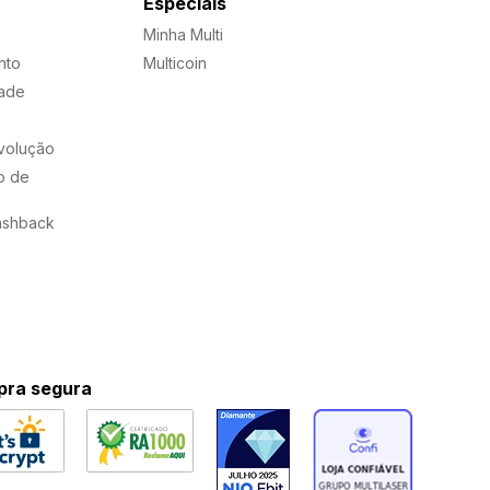
Especiais
Minha Multi
nto
Multicoin
dade
evolução
o de
ashback
ra segura