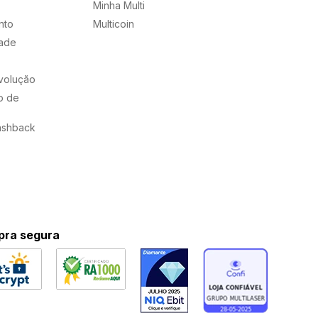
Minha Multi
nto
Multicoin
dade
evolução
o de
ashback
ra segura