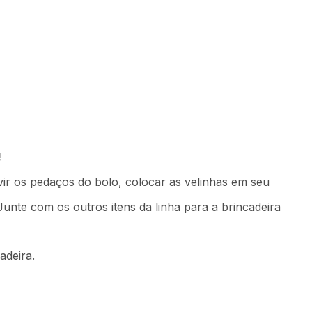
2
Comprar
59
,
96
sem juros
!
ir os pedaços do bolo, colocar as velinhas em seu
Junte com os outros itens da linha para a brincadeira
adeira.