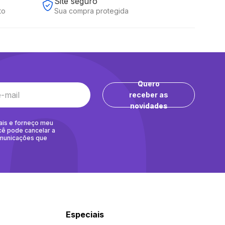
Site seguro
to
Sua compra protegida
Quero
receber as
novidades
ais e forneço meu
cê pode cancelar a
omunicações que
Especiais