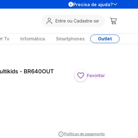
Precisa de ajuda?
Entre ou Cadastre-se
t Tv
Informática
Smartphones
Outlet
Multikids - BR640OUT
Favoritar
Políticas de pagamento