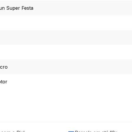
Fun Super Festa
lcro
tor