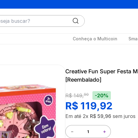
ja buscar?
Conheça o Multicoin
Smar
Creative Fun Super Festa 
[Reembalado]
90
-20%
R$
149
,
R$
119
,
92
Em até
2
x
R$
59
,
96
sem juros
－
＋