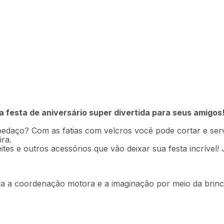
R$
119
,
9
 BR640OUT
Em até
2
x
R$
 festa de aniversário super divertida para seus amigos
Descrição
Ficha técnica
edaço? Com as fatias com velcros você pode cortar e serv
ra.
es e outros acessórios que vão deixar sua festa incrível! 
mula a coordenação motora e a imaginação por meio da brinc