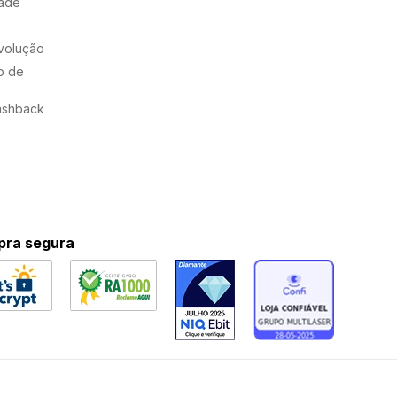
dade
evolução
o de
ashback
ra segura