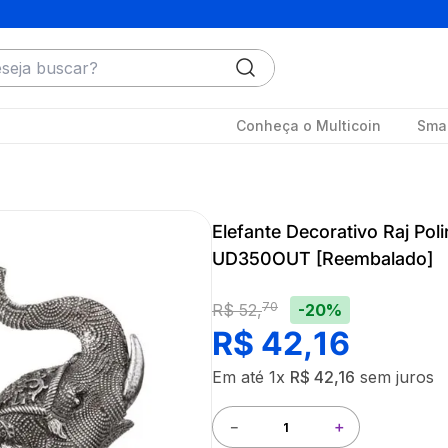
ja buscar?
Conheça o Multicoin
Smar
Elefante Decorativo Raj Pol
UD350OUT [Reembalado]
70
-20%
R$
52
,
R$
42
,
16
Em até
1
x
R$
42
,
16
sem juros
－
＋