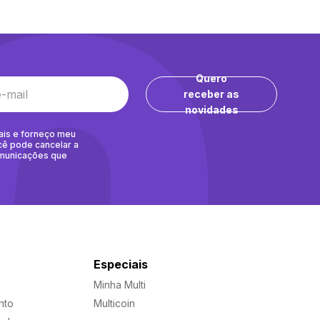
Quero
receber as
novidades
ais e forneço meu
cê pode cancelar a
omunicações que
Especiais
Minha Multi
nto
Multicoin