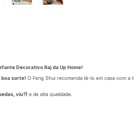
R$
42
,
1
Uphome - UD350OUT
Em até
1
x
R$
efante Decorativo Raj da Up Home!
Descrição
Ficha técnica
 boa sorte!
O Feng Shui recomenda tê-lo em casa com a tr
uedas, viu?)
e de alta qualidade.