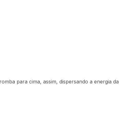
6
Comprar
42
,
16
sem juros
omba para cima, assim, dispersando a energia da