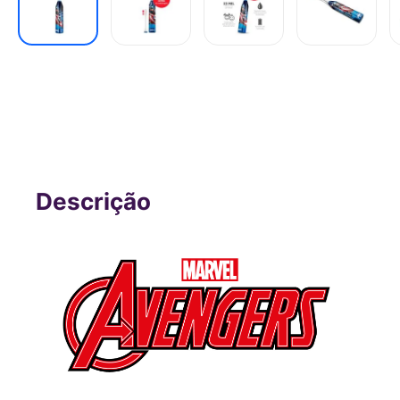
Escova Elétrica Infantil Kids Health P
HC089OUT [Reembalado]