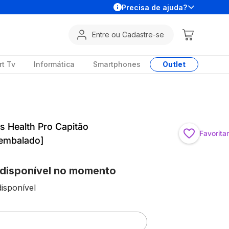
Precisa de ajuda?
Entre ou Cadastre-se
t Tv
Informática
Smartphones
Outlet
ds Health Pro Capitão
Favoritar
embalado]
 disponível no momento
isponível