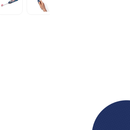
ro Capitão América -
Descrição
Ficha técnica