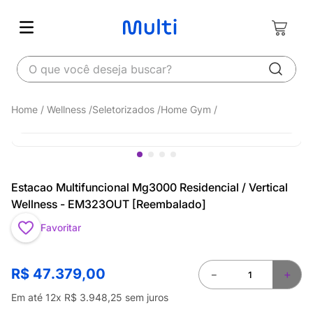
O que você deseja buscar?
Wellness
Seletorizados
Home Gym
Estacao Multifuncional Mg3000 Residencial / Vertical
Wellness - EM323OUT [Reembalado]
Favoritar
R$
47
.
379
,
00
－
＋
Em até
12
x
R$
3
.
948
,
25
sem juros