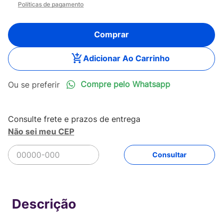
Políticas de pagamento
Comprar
Adicionar Ao Carrinho
Compre pelo Whatsapp
Não sei meu CEP
R$
47
.
379
,
00
Comprar
Em até
12
x
R$
3
.
948
,
25
sem juros