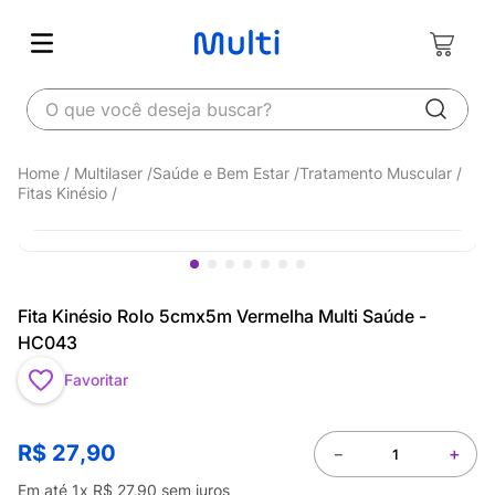
O que você deseja buscar?
Multilaser
Saúde e Bem Estar
Tratamento Muscular
Fitas Kinésio
Fita Kinésio Rolo 5cmx5m Vermelha Multi Saúde -
HC043
Favoritar
R$
27
,
90
－
＋
Em até
1
x
R$
27
,
90
sem juros