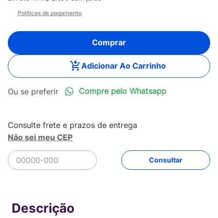
Políticas de pagamento
Comprar
Adicionar Ao Carrinho
Compre pelo Whatsapp
Não sei meu CEP
R$
27
,
90
Comprar
Em até
1
x
R$
27
,
90
sem juros