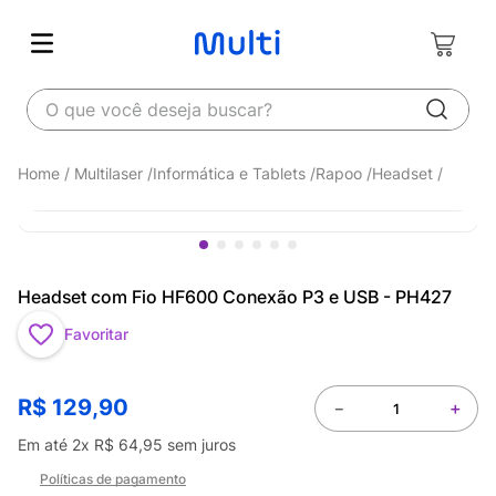
O que você deseja buscar?
Multilaser
Informática e Tablets
Rapoo
Headset
Headset com Fio HF600 Conexão P3 e USB - PH427
Favoritar
R$
129
,
90
－
＋
Em até
2
x
R$
64
,
95
sem juros
Políticas de pagamento