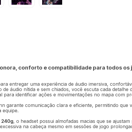
R$
149
,
9
- PH701
Em até
3
x
R$
onora, conforto e compatibilidade para todos os
Descrição
Ficha técnica
ara entregar uma experiência de áudio imersiva, confortáve
 de áudio nítida e sem chiados, você escuta cada detalhe do
al para identificar ações e movimentações no mapa com p
nn garante comunicação clara e eficiente, permitindo que 
a equipe.
 240g
, o headset possui almofadas macias que se ajustam p
ão excessiva na cabeça mesmo em sessões de jogo prolonga