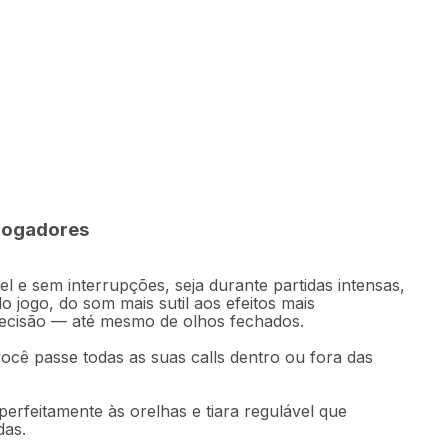
0
Comprar
49
,
96
sem juros
 jogadores
l e sem interrupções, seja durante partidas intensas,
 jogo, do som mais sutil aos efeitos mais
recisão — até mesmo de olhos fechados.
você passe todas as suas calls dentro ou fora das
erfeitamente às orelhas e tiara regulável que
das.