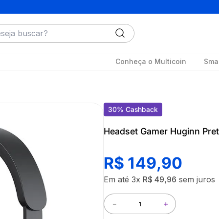
ja buscar?
Conheça o Multicoin
Smar
30
%
Cashback
Headset Gamer Huginn Pret
R$
149
,
90
Em até
3
x
R$
49
,
96
sem juros
－
＋