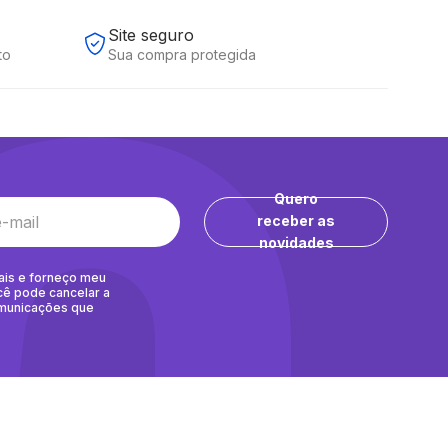
Site seguro
to
Sua compra protegida
Quero
receber as
novidades
ais e forneço meu
cê pode cancelar a
omunicações que