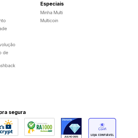
Especiais
Minha Multi
nto
Multicoin
dade
evolução
o de
ashback
ra segura