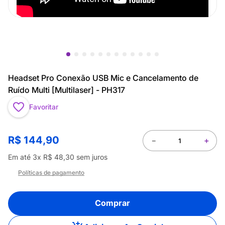
Headset Pro Conexão USB Mic e Cancelamento de
Ruído Multi [Multilaser] - PH317
Favoritar
R$
144
,
90
－
＋
Em até
3
x
R$
48
,
30
sem juros
Políticas de pagamento
Comprar