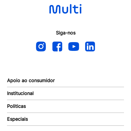
Siga-nos
Apoio ao consumidor
Institucional
Autoatendimento
Suporte e reparo
Politicas
Quem somos
Acompanhar Entrega
Revendedor
Baixe o APP
Especiais
Política de Entrega
Seja um Revendedor
Política de Pagamento
Investidores