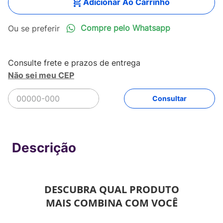
Adicionar Ao Carrinho
Compre pelo Whatsapp
Não sei meu CEP
R$
144
,
90
Comprar
Em até
3
x
R$
48
,
30
sem juros