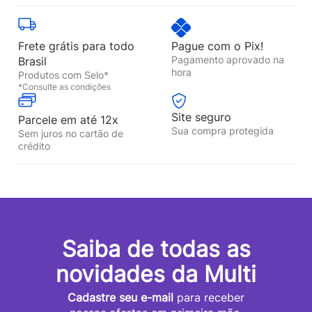
Frete grátis para todo
Pague com o Pix!
Pagamento aprovado na
Brasil
hora
Produtos com Selo*
*Consulte as condições
Site seguro
Parcele em até 12x
Sua compra protegida
Sem juros no cartão de
crédito
Saiba de todas as
novidades da Multi
Cadastre seu e-mail
para receber