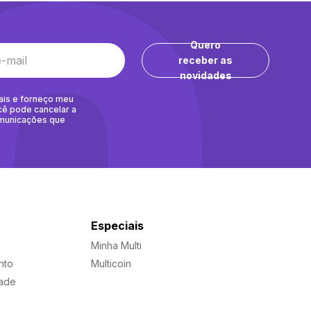
Quero
receber as
novidades
ais e forneço meu
cê pode cancelar a
omunicações que
Especiais
Minha Multi
nto
Multicoin
dade