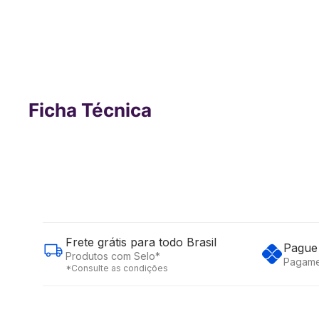
Irrigador Oral - Clearpik Professional 
Saúde - HC038E
Ficha Técnica
Frete grátis para todo Brasil
Pague 
Produtos com Selo*
Pagame
*Consulte as condições