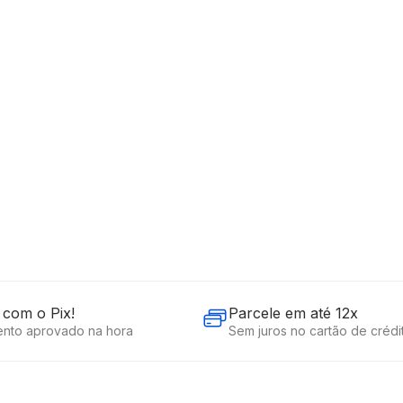
R$
407
,
9
1000ml Bivolt Multi
Em até
9
x
R$
Descrição
Ficha técnica
com o Pix!
Parcele em até 12x
nto aprovado na hora
Sem juros no cartão de crédi