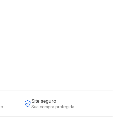
9
Comprar
45
,
33
sem juros
Site seguro
to
Sua compra protegida