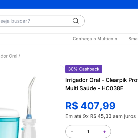
ja buscar?
Conheça o Multicoin
Smar
gador Oral
30
%
Cashback
Irrigador Oral - Clearpik Pr
Multi Saúde - HC038E
R$
407
,
99
Em até
9
x
R$
45
,
33
sem juros
－
＋