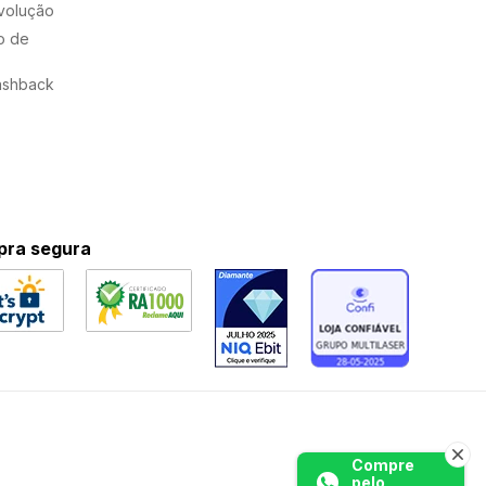
evolução
o de
ashback
ra segura
Compre
pelo