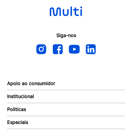
Siga-nos
Apoio ao consumidor
Institucional
Autoatendimento
Suporte e reparo
Politicas
Quem somos
Acompanhar Entrega
Revendedor
Baixe o APP
Especiais
Política de Entrega
Seja um Revendedor
Política de Pagamento