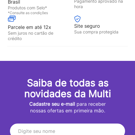
Pagamento aprovado na
Brasil
hora
Produtos com Selo*
*Consulte as condições
Site seguro
Parcele em até 12x
Sua compra protegida
Sem juros no cartão de
crédito
Saiba de todas as
novidades da Multi
Cadastre seu e-mail
para receber
nossas ofertas em primeira mão.