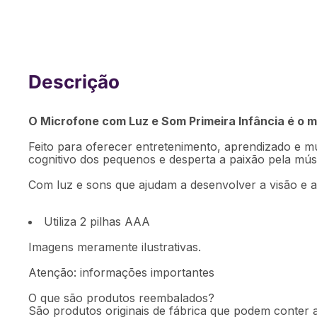
Microfone Infantil com Luz e Som Prime
- BR2091OUT [Reembalado]
O Microfone com Luz e Som Primeira Infância é o 
Feito para oferecer entretenimento, aprendizado e 
cognitivo dos pequenos e desperta a paixão pela músi
Com luz e sons que ajudam a desenvolver a visão e 
Utiliza 2 pilhas AAA
Imagens meramente ilustrativas.
Atenção: informações importantes
O que são produtos reembalados?
São produtos originais de fábrica que podem conter a