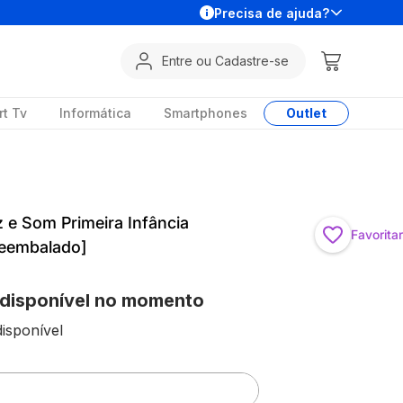
Precisa de ajuda?
Entre ou Cadastre-se
t Tv
Informática
Smartphones
Outlet
z e Som Primeira Infância
Favoritar
Reembalado]
 disponível no momento
isponível