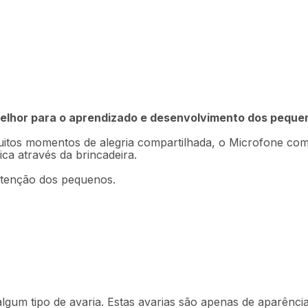
ira Infância Multikids
melhor para o aprendizado e desenvolvimento dos peque
Descrição
Ficha técnica
muitos momentos de alegria compartilhada, o Microfone co
ca através da brincadeira.
atenção dos pequenos.
lgum tipo de avaria. Estas avarias são apenas de aparência