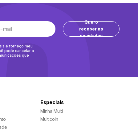
Quero
receber as
novidades
ais e forneço meu
cê pode cancelar a
omunicações que
Especiais
Minha Multi
nto
Multicoin
dade