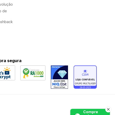
evolução
o de
ashback
ra segura
Compre