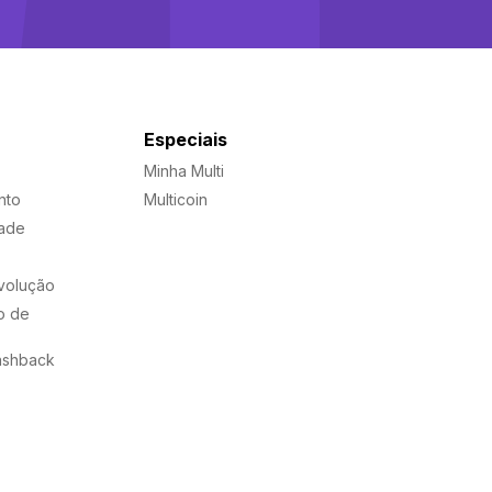
Especiais
Minha Multi
nto
Multicoin
dade
evolução
o de
ashback