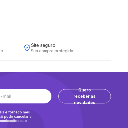
Site seguro
to
Sua compra protegida
Quero
receber as
novidades
ais e forneço meu
cê pode cancelar a
omunicações que