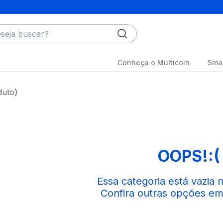
ja buscar?
Conheça o Multicoin
Smar
duto
OOPS!