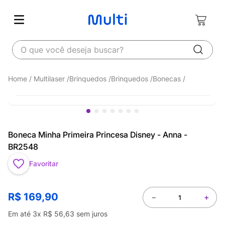
O que você deseja buscar?
Multilaser
Brinquedos
Brinquedos
Bonecas
Boneca Minha Primeira Princesa Disney - Anna -
BR2548
Favoritar
R$
169
,
90
－
＋
Em até
3
x
R$
56
,
63
sem juros