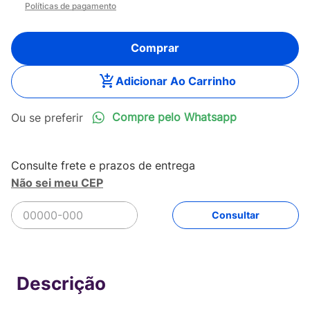
Políticas de pagamento
Comprar
Adicionar Ao Carrinho
Compre pelo Whatsapp
Não sei meu CEP
R$
169
,
90
Comprar
Em até
3
x
R$
56
,
63
sem juros