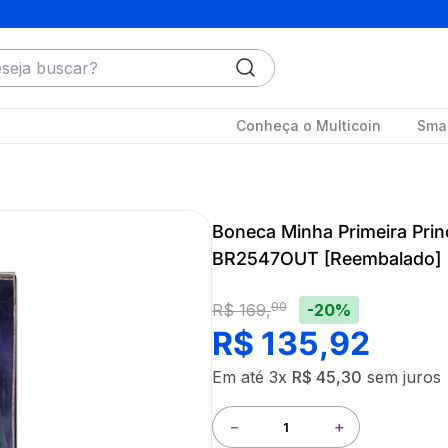
ja buscar?
Conheça o Multicoin
Smar
Boneca Minha Primeira Prin
BR2547OUT [Reembalado]
90
-20%
R$
169
,
R$
135
,
92
Em até
3
x
R$
45
,
30
sem juros
－
＋