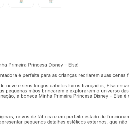
R$
135
,
9
ey - Elsa BR2547OUT
Em até
3
x
R$
a Primeira Princesa Disney – Elsa!
Descrição
Ficha técnica
tadora é perfeita para as crianças recriarem suas cenas f
de neve e seus longos cabelos loiros trançados, Elsa enca
ara as pequenas mãos brincarem e explorarem o universo das
ginação, a boneca Minha Primeira Princesa Disney – Elsa é 
ginais, novos de fábrica e em perfeito estado de funciona
 apresentar pequenos detalhes estéticos externos, que nã