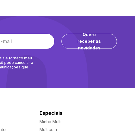
Quero
receber as
novidades
ais e forneço meu
cê pode cancelar a
omunicações que
Especiais
Minha Multi
nto
Multicoin