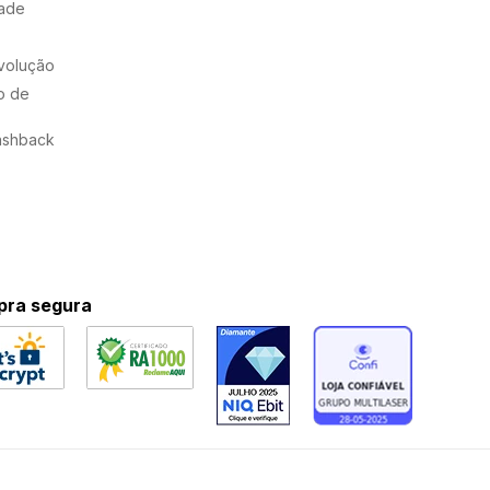
dade
evolução
o de
ashback
ra segura