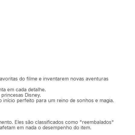
2
Comprar
45
,
30
sem juros
avoritas do filme e inventarem novas aventuras
nta em cada detalhe.
 princesas Disney.
o início perfeito para um reino de sonhos e magia.
mento. Eles são classificados como "reembalados"
o afetam em nada o desempenho do item.