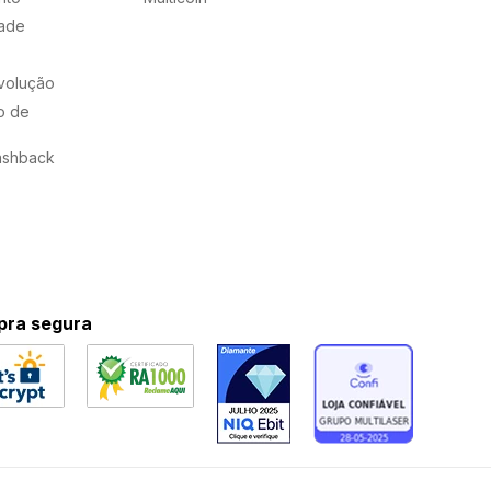
dade
evolução
o de
ashback
ra segura