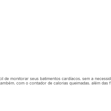
orias Função de Alarme
4
l de monitorar seus batimentos cardíacos. sem a necessid
. também. com o contador de calorias queimadas. além das 
Descrição
Ficha técnica