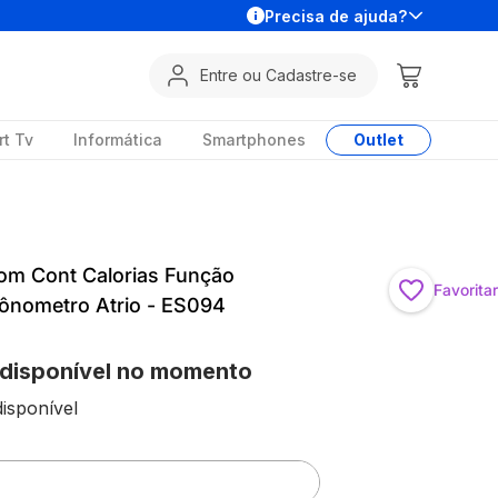
Precisa de ajuda?
Entre ou Cadastre-se
t Tv
Informática
Smartphones
Outlet
om Cont Calorias Função
Favoritar
rônometro Atrio - ES094
 disponível no momento
isponível