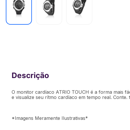
Monitor Cardíaco Touch com Cont Cal
Calendário e Crônometro Atrio - ES09
O monitor cardíaco ATRIO TOUCH é a forma mais fáci
e visualize seu rítmo cardíaco em tempo real. Conte
*Imagens Meramente Ilustrativas*