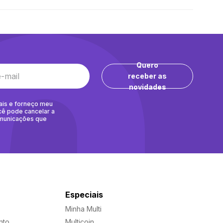
Quero
receber as
novidades
ais e forneço meu
cê pode cancelar a
omunicações que
Especiais
Minha Multi
nto
Multicoin