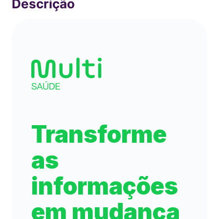
R$
81
,
52
Comprar
Em até
1
x
R$
81
,
52
sem juros