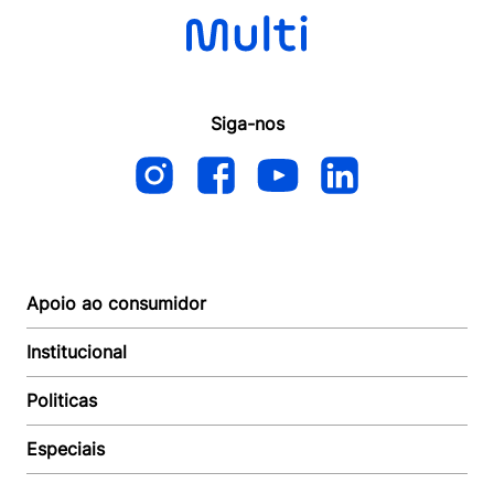
Siga-nos
Apoio ao consumidor
Institucional
Autoatendimento
Suporte e reparo
Politicas
Quem somos
Acompanhar Entrega
Revendedor
Baixe o APP
Especiais
Política de Entrega
Seja um Revendedor
Política de Pagamento
Investidores