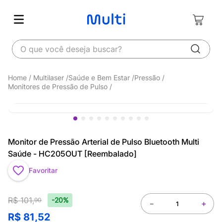
O que você deseja buscar?
Multilaser
Saúde e Bem Estar
Pressão
Monitores de Pressão de Pulso
Monitor de Pressão Arterial de Pulso Bluetooth Multi
Saúde - HC205OUT [Reembalado]
Favoritar
R$
101
,
-20%
90
－
＋
R$
81
,
52