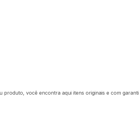
trica - PR7638
u produto, você encontra aqui itens originais e com garanti
Descrição
Ficha técnica