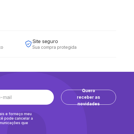
Site seguro
to
Sua compra protegida
Quero
receber as
novidades
ais e forneço meu
cê pode cancelar a
omunicações que