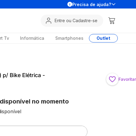
Precisa de ajuda?
Entre ou Cadastre-se
t Tv
Informática
Smartphones
Outlet
p/ Bike Elétrica -
Favoritar
 disponível no momento
isponível