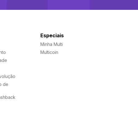
Especiais
Minha Multi
nto
Multicoin
dade
evolução
o de
ashback