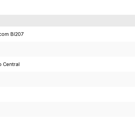
 com BI207
 Central