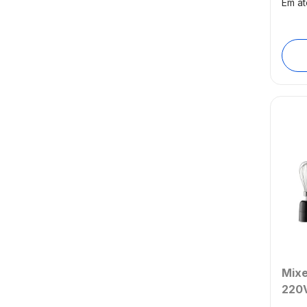
Em a
Mixe
220V
Hom