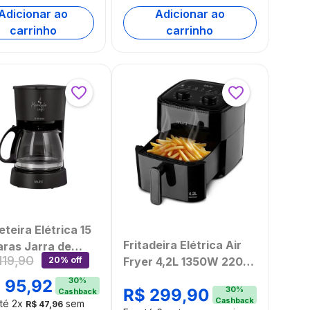
Adicionar ao
Adicionar ao
carrinho
carrinho
teira Elétrica 15
Fritadeira Elétrica Air
aras Jarra de
119
,
90
Fryer 4,2L 1350W 220v
20% off
o c/ Filtro
Multi - GO253
ilizável e Colher
30
%
$
95
,
92
30
%
R$
299
,
90
Cashback
adora 650W
Cashback
até
2
x
sem
R$
47
,
96