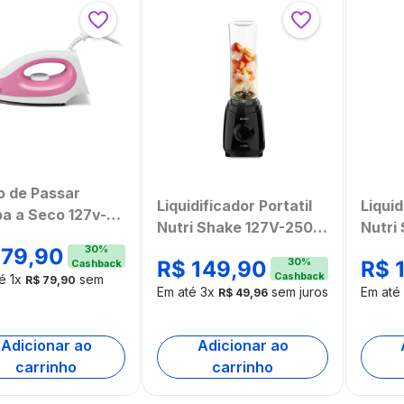
o de Passar
Liquidificador Portatil
Liquid
a a Seco 127v-
Nutri Shake 127V-250W
Nutri
0w Base
Preta Multi Home -
250W 
30
%
79
,
90
aderente e
30
%
R$
149
,
90
R$
Cashback
GO600
GO60
Cashback
tor de
té
1
x
sem
R$
79
,
90
Em até
3
x
sem juros
Em até
R$
49
,
96
eratura Multi -
50OUT
mbalado]
Adicionar ao
Adicionar ao
carrinho
carrinho