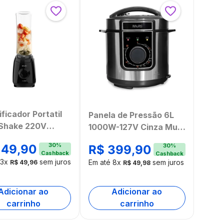
ificador Portatil
Panela de Pressão 6L
 Shake 220V
1000W-127V Cinza Multi
Multi Home -
- GO502
30
%
149
,
90
30
%
R$
399
,
90
1
Cashback
Cashback
3
x
sem juros
Em até
8
x
sem juros
R$
49
,
96
R$
49
,
98
Adicionar ao
Adicionar ao
carrinho
carrinho