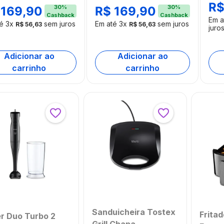
GO
R
30
%
30
%
169
,
90
R$
169
,
90
[Re
Cashback
Cashback
Em 
té
3
x
sem juros
Em até
3
x
sem juros
R$
56
,
63
R$
56
,
63
juro
Adicionar ao
Adicionar ao
carrinho
carrinho
Sanduicheira Tostex
Fritad
r Duo Turbo 2