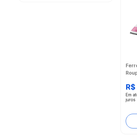
Ferr
Roup
120
R$
Anti
Sele
Em a
juros
Temp
HO4
[Ree