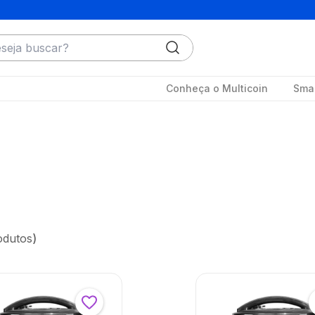
ja buscar?
Conheça o Multicoin
Smar
odutos