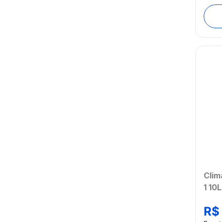
Clim
1 10
HO9
R$