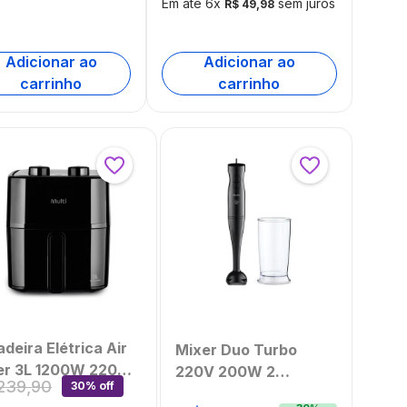
- Multi -
Em até
6
x
sem juros
R$
49
,
98
s
035OUT
embalado]
Adicionar ao
Adicionar ao
carrinho
carrinho
adeira Elétrica Air
Mixer Duo Turbo
er 3L 1200W 220V
220V 200W 2
239
,
90
30% off
a Multi -
Velocidades Multi -