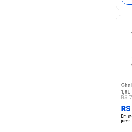
Chal
1,8L
R$
Anti
220
R$
Mult
Em a
[Ree
juros