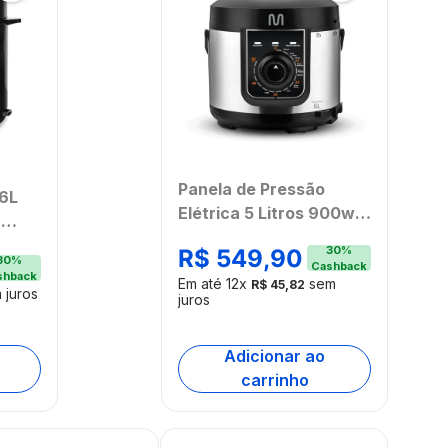
Panela de Pressão
 6L
Elétrica 5 Litros 900w
a
Multi 127v - GO083OUT
30
%
R$
549
,
90
[Reembalado]
30
%
Cashback
shback
Em até
12
x
sem
R$
45
,
82
 juros
juros
Adicionar ao
carrinho