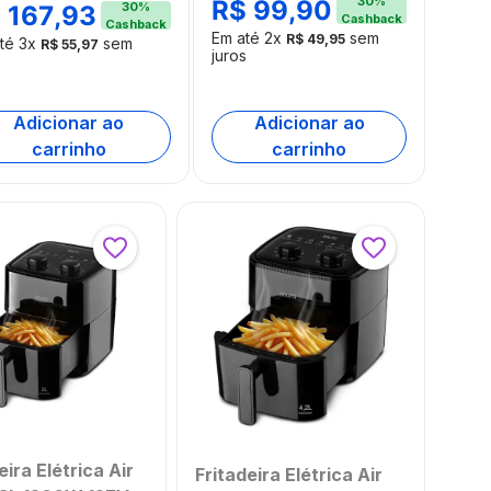
30
%
R$
99
,
90
251OUT
GO018
30
%
$
167
,
93
Cashback
Cashback
embalado]
Em até
2
x
sem
R$
49
,
95
até
3
x
sem
R$
55
,
97
juros
s
Adicionar ao
Adicionar ao
carrinho
carrinho
eira Elétrica Air
Fritadeira Elétrica Air