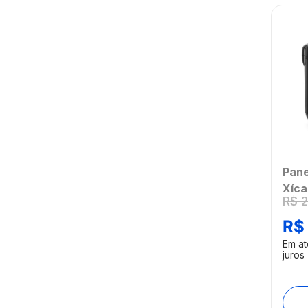
Pane
Xíca
R$
Aqu
Pret
R$
GO5
Em a
[Rem
juros