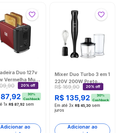
adeira Duo 127v
Mixer Duo Turbo 3 em 1
 Vermelha Multi
220V 200W Preto
109
,
90
20% off
R$
169
,
90
O065OUT
20% off
Multi Home -
embalado]
30
%
87
,
92
GO020OUT
30
%
R$
135
,
92
Cashback
Cashback
[Reembalado]
té
1
x
sem
R$
87
,
92
Em até
3
x
sem
R$
45
,
30
juros
Adicionar ao
Adicionar ao