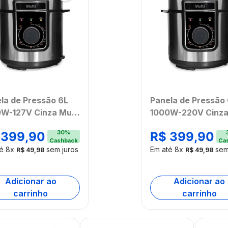
la de Pressão 6L
Panela de Pressão
W-127V Cinza Multi
1000W-220V Cinz
O502OUT
Multi - GO503OUT
30
%
399
,
90
R$
399
,
90
mbalado]
[Reembalado]
Cashback
Ca
té
8
x
sem juros
Em até
8
x
sem
R$
49
,
98
R$
49
,
98
Adicionar ao
Adicionar ao
carrinho
carrinho