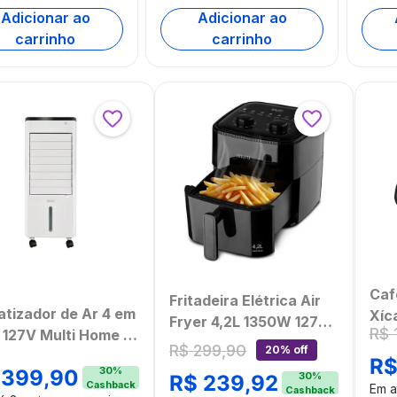
Adicionar ao
Adicionar ao
carrinho
carrinho
Cafe
Fritadeira Elétrica Air
atizador de Ar 4 em
Xíc
Fryer 4,2L 1350W 127v
R$
L 127V Multi Home -
Vidr
Multi - GO252OUT
R$
299
,
90
20% off
02
Reut
R
[Reembalado]
30
%
399
,
90
30
%
R$
239
,
92
Dos
Cashback
Em 
Cashback