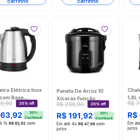
carrinho
carrinho
eira Elétrica Inox
Chale
Panela De Arroz 10
 com Base
1,8L
Xícaras Função
79
,
90
R$
7
R$
239
,
90
20% off
20% off
derrapante e Led
Anti
Manter Aquecido
V 1500W Prata
127V
30
%
220v-700w Preta
63
,
92
R$
30
%
R$
191
,
92
Cashback
Cashback
i - GO401OUT
Mult
Multi - GO501OUT
té
1
x
sem
Em at
R$
63
,
92
Em até
4
x
sem
R$
47
,
98
mbalado]
[Ree
juros
[Reembalado]
juros