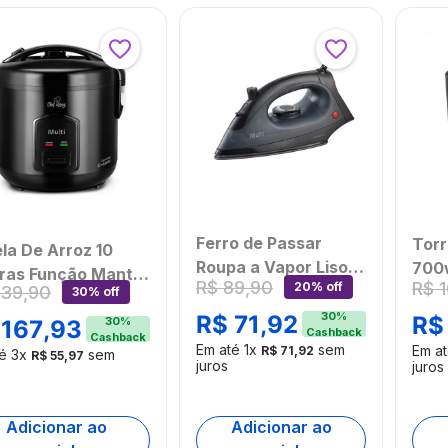
Ferro de Passar
Torr
la De Arroz 10
Roupa a Vapor Liso
700w
ras Função Manter
R$
89
,
90
R$
20% off
Fácil 220V Multi -
239
,
90
- G
30% off
ecido 127v-700w
HO705OUT
[Re
30
%
R$
71
,
92
R$
a Multi -
30
%
167
,
93
Cashback
[Reembalado]
Cashback
00OUT
Em até
1
x
sem
Em a
R$
71
,
92
té
3
x
sem
R$
55
,
97
juros
juros
anufaturado]
Adicionar ao
Adicionar ao