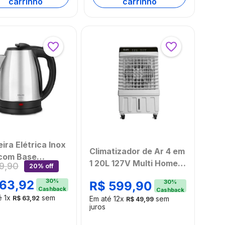
carrinho
carrinho
ira Elétrica Inox
Climatizador de Ar 4 em
 com Base
1 20L 127V Multi Home -
9
,
90
20% off
derrapante e Led
HO904
 1000W Prata
30
%
63
,
92
30
%
R$
599
,
90
Cashback
Cashback
i - GO400OUT
é
1
x
sem
R$
63
,
92
Em até
12
x
sem
R$
49
,
99
mbalado]
juros