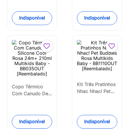
Multikids Baby -
Multikids Baby -
BB1105OUT
BB1106OUT
[Reembalado]
[Reembalado]
Indisponível
Indisponível
Kit Três Pratinhos
Copo Térmico
Nhac Nhac! Pet
Com Canudo De
Buddies Rosa
Silicone Cool
Multikids Baby -
Rosa 24m+ 210ml
BB1110OUT
Multikids Baby -
[Reembalado]
BB035OUT
Indisponível
Indisponível
[Reembalado]