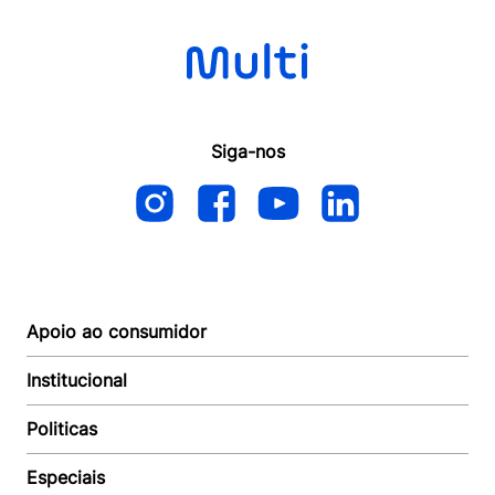
Siga-nos
Apoio ao consumidor
Institucional
Autoatendimento
Suporte e reparo
Politicas
Quem somos
Acompanhar Entrega
Revendedor
Baixe o APP
Especiais
Política de Entrega
Seja um Revendedor