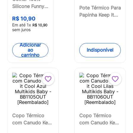
Silicone Funny
Pote Térmico Para
Meal Azul 1 Pc
Papinha Keep It
R$
10
,
90
Multikids Baby
Cool Boy -
Em até
1
x
R$
10
,
90
- BB065
BB1062OUT
sem juros
[Reembalado]
Adicionar
Indisponível
ao
carrinho
Copo Térmico
Copo Térmico
com Canudo Keep
com Canudo Keep
it Cool Azul
it Cool Lilas