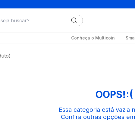
ja buscar?
Conheça o Multicoin
Smar
duto
OOPS!