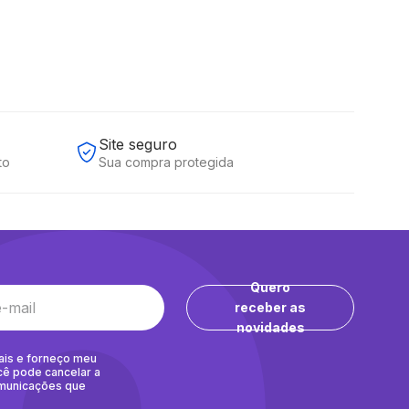
Site seguro
to
Sua compra protegida
Quero
receber as
novidades
ais e forneço meu
cê pode cancelar a
omunicações que