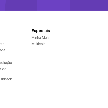
Especiais
Minha Multi
nto
Multicoin
dade
evolução
o de
ashback