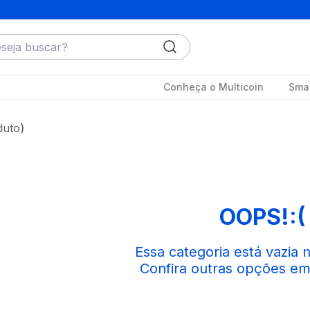
ja buscar?
Conheça o Multicoin
Smar
duto
OOPS!