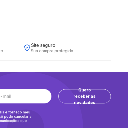
Site seguro
to
Sua compra protegida
Quero
receber as
novidades
ais e forneço meu
cê pode cancelar a
omunicações que