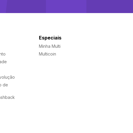
Especiais
Minha Multi
nto
Multicoin
dade
evolução
o de
ashback