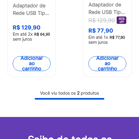
Adaptador de
Adaptador de
Rede USB Tipo-
Rede USB Tipo-
C para RJ45
40%
R$
129
,
90
C para RJ45
off
1000 Mbps -
R$
129
,
90
1000 Mbps -
R$
77
,
90
Em até
2
x
WI471OUT
R$
64
,
95
WI471
Em até
1
x
R$
77
,
90
sem juros
[Reembalado]
sem juros
Adicionar
Adicionar
ao
ao
carrinho
carrinho
Você viu todos os
2
produtos