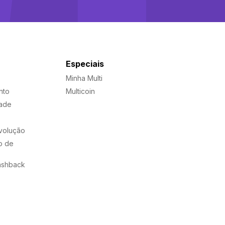
Especiais
Minha Multi
nto
Multicoin
dade
evolução
o de
ashback