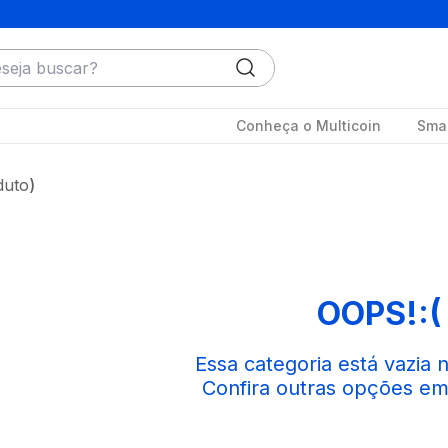
ja buscar?
Conheça o Multicoin
Smar
duto
OOPS!