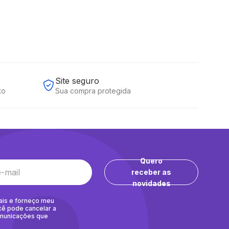
Site seguro
to
Sua compra protegida
Quero
receber as
novidades
ais e forneço meu
cê pode cancelar a
omunicações que