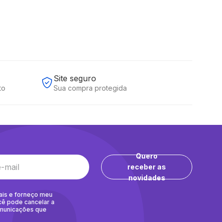
Site seguro
to
Sua compra protegida
Quero
receber as
novidades
ais e forneço meu
cê pode cancelar a
omunicações que