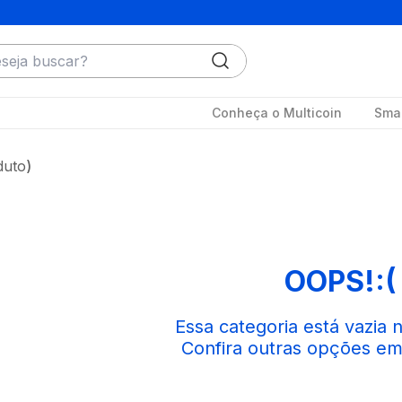
ja buscar?
Conheça o Multicoin
Smar
duto
OOPS!