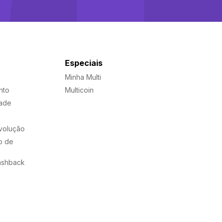
Especiais
Minha Multi
nto
Multicoin
dade
evolução
o de
ashback