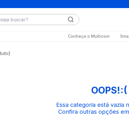
ja buscar?
Conheça o Multicoin
Smar
duto
OOPS!