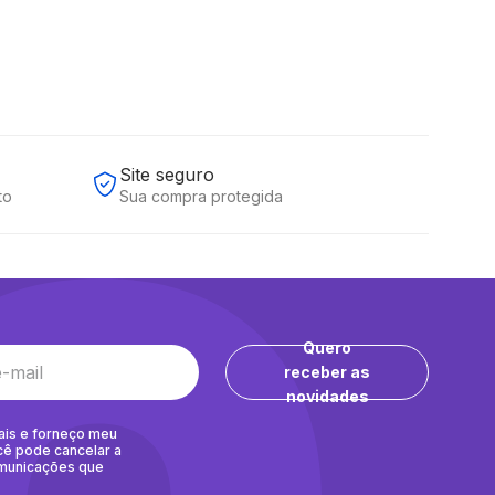
Site seguro
to
Sua compra protegida
Quero
receber as
novidades
ais e forneço meu
cê pode cancelar a
omunicações que